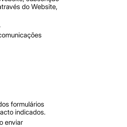
através do Website,
.
s comunicações
dos formulários
acto indicados.
o enviar