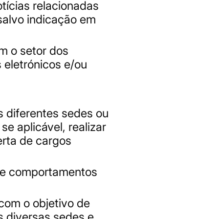
tícias relacionadas
salvo indicação em
m o setor dos
 eletrónicos e/ou
s diferentes sedes ou
e aplicável, realizar
erta de cargos
as e comportamentos
 com o objetivo de
s diversas sedes e