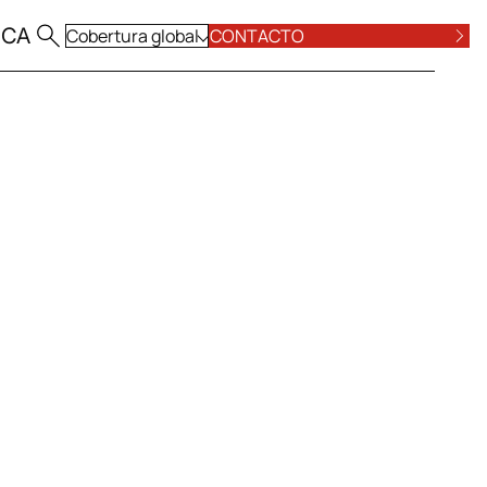
|
CA
Cobertura global
CONTACTO
VER TODAS
OPÓSITO
TRABALHO E SEGURANÇA SOCIAL
VER TODAS