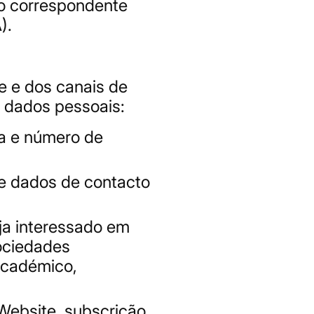
nto correspondente
).
e e dos canais de
e dados pessoais:
da e número de
 e dados de contacto
ja interessado em
ociedades
 académico,
 Website, subscrição