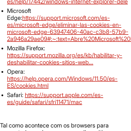
es/help/17442/windows-internet-explorer-dele
Microsoft
Edge:
https://support.microsoft.com/es-
es/microsoft-edge/eliminar-las-cookies-en-
microsoft-edge-63947406-40ac-c3b8-57b9-
2a946a29ae09#:~:text=Abre%20Microsoft
Mozilla Firefox:
https://support.mozilla.org/es/kb/habilitar-y-
deshabilitar-cookies-sitios-web...
Opera:
https://help.opera.com/Windows/11.50/es-
ES/cookies.html
Safari:
https://support.apple.com/es-
es/guide/safari/sfri11471/mac
Tal como acontece com os browsers para