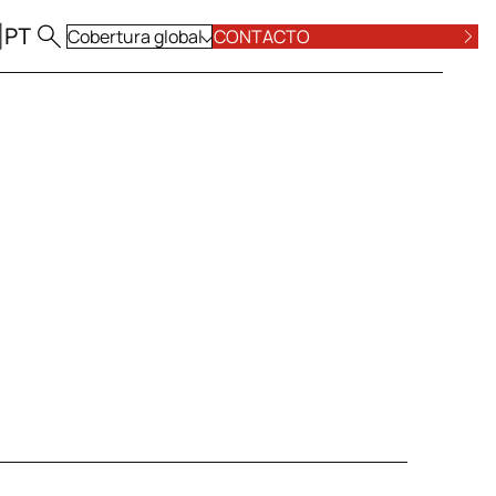
|
PT
Cobertura global
CONTACTO
TODAS LAS OFICINAS
PÓSITO Y VALORES
LABORAL
O
VER TODAS