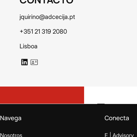
jquirino@adcecija.pt
+351 21 319 2080
Lisboa
Navega
Conecta
Nosotros
E | Advisory