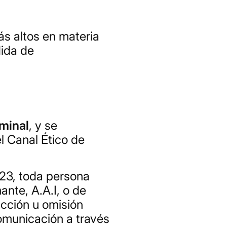
s altos en materia
dida de
minal
, y se
l Canal Ético de
023, toda persona
nte, A.A.I, o de
acción u omisión
comunicación a través