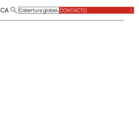
|
CA
Cobertura global
CONTACTO
TODAS LAS OFICINAS
PÓSITO Y VALORES
LABORAL
O
VER TODAS