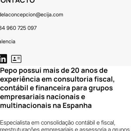
delaconcepcion@ecija.com
34 960 725 097
alencia
Pepo possui mais de 20 anos de
experiência em consultoria fiscal,
contábil e financeira para grupos
empresariais nacionais e
multinacionais na Espanha
Especialista em consolidação contábil e fiscal,
reestruturações empresariais e assessoria a grupos