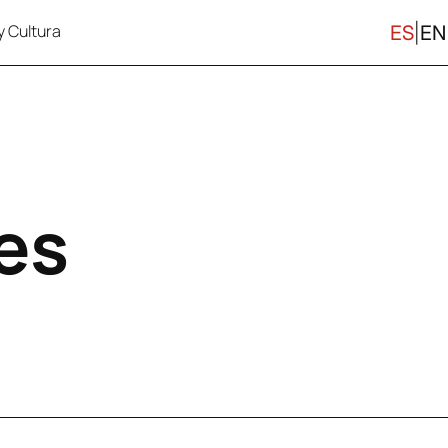
y Cultura
ES
|
EN
PORTUGAL
OSO Y ARBITRAJE
TRAYECTORIA
INMIGRACIÓN & CIUDADANÍ
PRO
 MODA Y ENTRETENIMIENTO
INMOBILIARIO
es
CONTRACTING & COMPLIANCE
LABORAL Y SEGURIDAD SOC
 SUCESIONES Y EMPRESAS
LIFE SCIENCES & HEALTHC
ES
MERCANTIL, SOCIETARIO Y