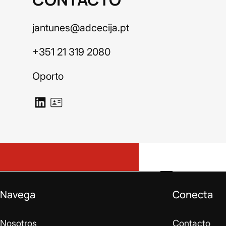
jantunes@adcecija.pt
+351 21 319 2080
Oporto
Navega
Conecta
Nosotros
Contacto