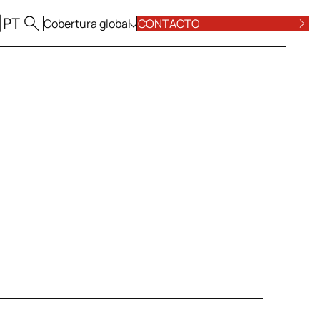
|
PT
Cobertura global
CONTACTO
VER TODAS
A
PÓSITO ESG
PENAL, CONTRAORDENACIONAL Y
CUMPLIMIENTO
IAL
PÚBLICO, URBANISMO, AMBIENTE Y ENERGÍA
ARE
SEGUROS Y RESPONSABILIDAD CIVIL
 M&A
UNIÓN EUROPEA, COMPETENCIA E
INVERSIÓN EXTRANJERA
VER TODAS