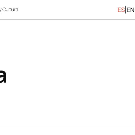
y Cultura
ES
|
EN
PORTUGAL
OSO Y ARBITRAJE
TRAYECTORIA
INMIGRACIÓN & CIUDADANÍ
PRO
 MODA Y ENTRETENIMIENTO
INMOBILIARIO
a
CONTRACTING & COMPLIANCE
LABORAL Y SEGURIDAD SOC
 SUCESIONES Y EMPRESAS
LIFE SCIENCES & HEALTHC
ES
MERCANTIL, SOCIETARIO Y