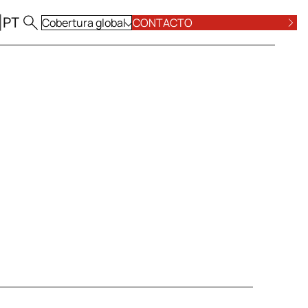
|
PT
Cobertura global
CONTACTO
VER TODAS
A
PÓSITO ESG
PENAL, CONTRAORDENACIONAL Y
CUMPLIMIENTO
IAL
PÚBLICO, URBANISMO, AMBIENTE Y ENERGÍA
ARE
SEGUROS Y RESPONSABILIDAD CIVIL
 M&A
UNIÓN EUROPEA, COMPETENCIA E
INVERSIÓN EXTRANJERA
VER TODAS